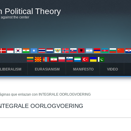
 Political Theory
t against the center
 LIBERALISM
EURASIANISM
MANIFESTO
VIDEO
áginas que enlazan con INTEGRALE OORLOGVOERING
on INTEGRALE OORLOGVOERING
)