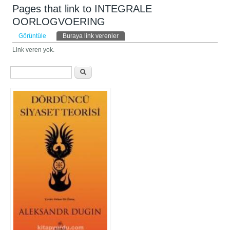
Pages that link to INTEGRALE
OORLOGVOERING
Birincil sekmeler
Görüntüle
Buraya link verenler
(etkin sekme)
Link veren yok.
Arama formu
Ara