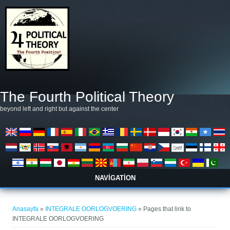
Ana içeriğe atla
The Fourth Political Theory
beyond left and right but against the center
NAVIGATION
Buradasınız
Anasayfa
»
INTEGRALE OORLOGVOERING
» Pages that link to
INTEGRALE OORLOGVOERING