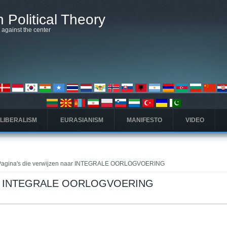
 Political Theory
t against the center
 LIBERALISM
EURASIANISM
MANIFESTO
VIDEO
Pagina's die verwijzen naar INTEGRALE OORLOGVOERING
 naar INTEGRALE OORLOGVOERING
ieve tabblad)