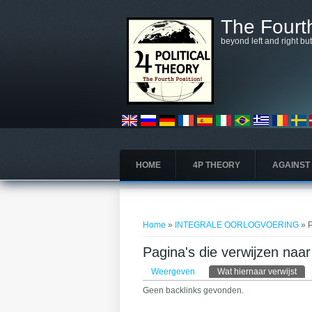
Overslaan en naar de algemene inhoud gaan
The Fourth
beyond left and right bu
HOME
4P THEORY
AGAINST
U bent hier
Home
»
INTEGRALE OORLOGVOERING
» 
Pagina's die verwijzen
Primaire tabs
Weergeven
Wat hiernaar verwijst
(act
Geen backlinks gevonden.