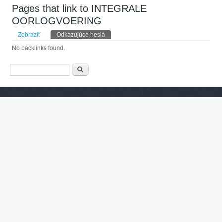
Pages that link to INTEGRALE
OORLOGVOERING
Primárne karty
Zobraziť
Odkazujúce heslá
(aktívna karta)
No backlinks found.
Vyhľadávanie
Hľadať