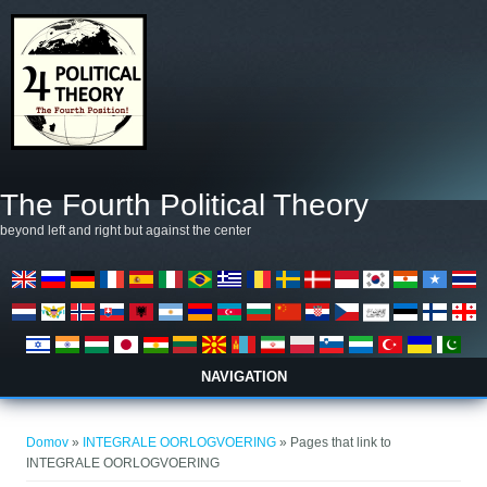
Skočiť na hlavný obsah
The Fourth Political Theory
beyond left and right but against the center
NAVIGATION
Nachádzate sa tu
Domov
»
INTEGRALE OORLOGVOERING
» Pages that link to
INTEGRALE OORLOGVOERING