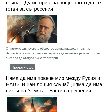
война“: Дугин призова обществото да се
готви за сътресения
От няколко дни руското общество смила плашеща новина:
Великобритания разреши на Украйна да използва ракети с голям
обсег, за да атакува руска територия.
Прочети още
about „Маските са захвърлени, това е световна
война“: Дугин призова обществото да се готви
за сътресения
Няма да има повече мир между Русия и
НАТО. В най-лошия случай „няма да има
никой на Земята“. Взети са решения