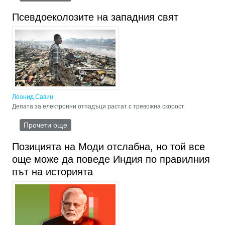
американските избори
Псевдоеколозите на западния свят
Леонид Савин
Депата за електронни отпадъци растат с тревожна скорост
Прочети още
about Псевдоеколозите на западния свят
Позицията на Моди отслабна, но той все
още може да поведе Индия по правилния
път на историята