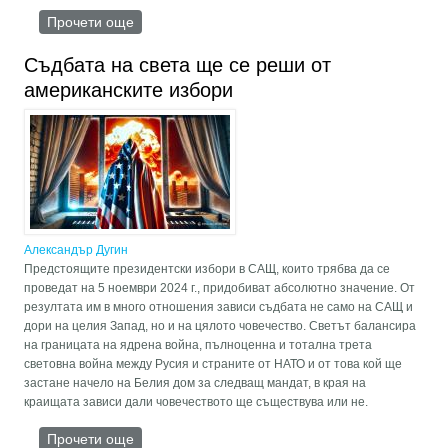
Прочети още
about ООН подсилва сепаратизма, като
насърчава развитието на „институциите“ на
Косово
Съдбата на света ще се реши от
американските избори
Александър Дугин
Предстоящите президентски избори в САЩ, които трябва да се
проведат на 5 ноември 2024 г., придобиват абсолютно значение. От
резултата им в много отношения зависи съдбата не само на САЩ и
дори на целия Запад, но и на цялото човечество. Светът балансира
на границата на ядрена война, пълноценна и тотална трета
световна война между Русия и страните от НАТО и от това кой ще
застане начело на Белия дом за следващ мандат, в края на
краищата зависи дали човечеството ще съществува или не.
Прочети още
about Съдбата на света ще се реши от