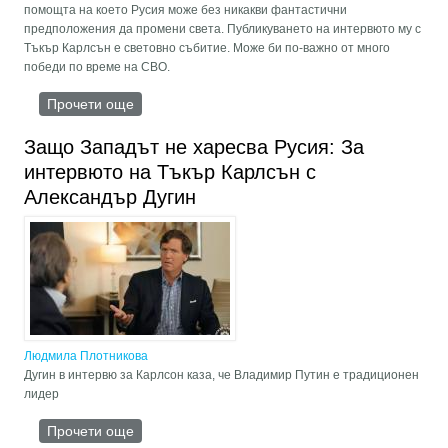
помощта на което Русия може без никакви фантастични
предположения да промени света. Публикуването на интервюто му с
Тъкър Карлсън е световно събитие. Може би по-важно от много
победи по време на СВО.
Прочети още
about Изстрел с главния калибър: Дугин
нанесе страшно поражение на Запада
Защо Западът не харесва Русия: За
интервюто на Тъкър Карлсън с
Александър Дугин
Людмила Плотникова
Дугин в интервю за Карлсон каза, че Владимир Путин е традиционен
лидер
Прочети още
about Защо Западът не харесва Русия: За