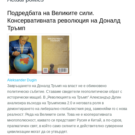
Подредбата на Великите сили.
Консервативната революция на Доналд
Тръмп
Aleksander Dugin
Завръщането на Доналд Тръмп на власт не е обикновено
политическо събитие. Ставаме свидетели геополитически обрат с
исторически мащаб. В „Революцията на Тръмп“ Александър Дугин
анализира възхода на Тръмпизма 2.0 и неговата роля в
демонтирането на либерално-глобалисткия ред, заменяйки го с нова
реалност: Реда на Великите сили. Това не е кооперативната
многополюсност, каквато си представят Русия и Китай, а по-суров,
прагматичен свят, в който само силните и действително суверенни
цивилизации могат да се утвърдят.