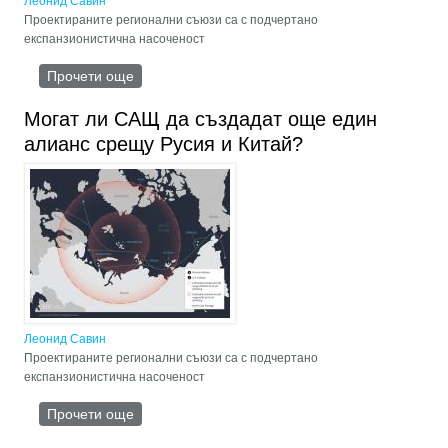
Леонид Савин
Проектираните регионални съюзи са с подчертано
експанзионистична насоченост
Прочети още
about Могат ли САЩ да създадат още един
съюз срещу Русия и Китай?
Могат ли САЩ да създадат още един
алианс срещу Русия и Китай?
Леонид Савин
Проектираните регионални съюзи са с подчертано
експанзионистична насоченост
Прочети още
about Могат ли САЩ да създадат още един
алианс срещу Русия и Китай?