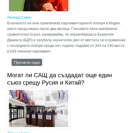
Леонид Савин
В началото на юни приключиха парламентарните избори в Индия,
които продължиха около два месеца. Гласовете бяха преброени
сравнително бързо, разкривайки, че управляващата Бхаратия
Джаната (БДП) е загубила значителен дял от местата си в сравнение
с последните избори преди пет години, падайки от 303 на 240 места
в 543-членния парламент.
Прочети още
about Позицията на Моди отслабна, но той все
още може да поведе Индия по правилния път
на историята
Могат ли САЩ да създадат още един
съюз срещу Русия и Китай?