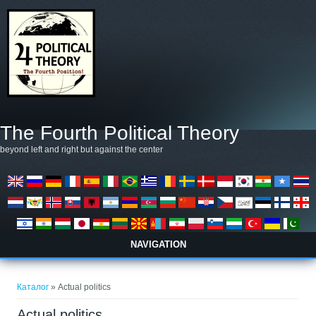
Премини към основното съдържание
The Fourth Political Theory
beyond left and right but against the center
NAVIGATION
Вие сте тук
Каталог
» Actual politics
Actual politics