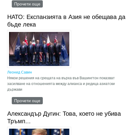
Прочети още
about Как завръщането на Тръмп в Белия дом
ще повлияе на другите страни?
НАТО: Експанзията в Азия не обещава да
бъде лека
Леонид Савин
Някои решения на срещата на върха във Вашингтон показват
засилване на отношенията между алианса и редица азиатски
държави
Прочети още
about НАТО: Експанзията в Азия не обещава
да бъде лека
Александър Дугин: Това, което не убива
Тръмп...