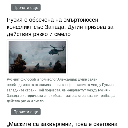
Прочети още
about Подредбата на Великите сили.
Консервативната революция на Доналд Тръмп
Русия е обречена на смъртоносен
конфликт със Запада: Дугин призова за
действия рязко и смело
Руският философ и политолог Александър Дугин заяви
необходимостта от засилване на конфронтацията между Русия и
западните страни. Той подчерта, че конфликтът между Русия и
Запада е исторически и неизбежен, затова страната ни трябва да
действа рязко и смело.
Прочети още
about Русия е обречена на смъртоносен
конфликт със Запада: Дугин призова за
действия рязко и смело
„Маските са захвърлени, това е световна