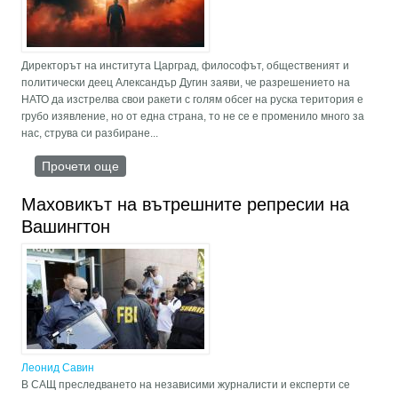
Директорът на института Царград, философът, общественият и
политически деец Александър Дугин заяви, че разрешението на
НАТО да изстрелва свои ракети с голям обсег на руска територия е
грубо изявление, но от една страна, то не се е променило много за
нас, струва си разбиране...
Прочети още
about Няма да има повече мир между Русия и
НАТО. В най-лошия случай „няма да има
никой на Земята“. Взети са решения
Маховикът на вътрешните репресии на
Вашингтон
Леонид Савин
В САЩ преследването на независими журналисти и експерти се