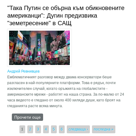
интервюто на Тъкър Карлсън с Александър
Дугин
"Така Путин се обърна към обикновените
американци": Дугин предизвика
"земетресение" в САЩ
Андрей Ревнивцев
Емблематичният разговор между двама консерватори беше
разгласен в най-популярните платформи. Това е рядък, почти
изключителен случай, когато оръжията на глобалистите -
американските мрежи - работят на наша страна. За по-малко от 24
часа видеото е гледано от около 400 хиляди души, като броят на
гледанията расте всяка минута.
Прочети още
about "Така Путин се обърна към
обикновените американци": Дугин предизвика
"земетресение" в САЩ
Страници
1
2
3
4
5
6
следваща ›
последна »