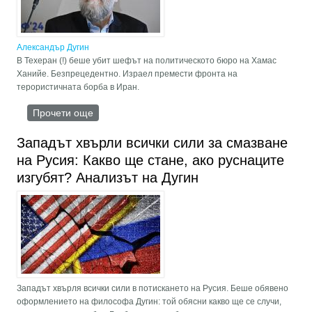
Александър Дугин
В Техеран (!) беше убит шефът на политическото бюро на Хамас
Ханийе. Безпрецедентно. Израел премести фронта на
терористичната борба в Иран.
Прочети още
about Западът и неговите проксита се чувстват
напълно безнаказани
Западът хвърли всички сили за смазване
на Русия: Какво ще стане, ако руснаците
изгубят? Анализът на Дугин
Западът хвърля всички сили в потискането на Русия. Беше обявено
оформлението на философа Дугин: той обясни какво ще се случи,