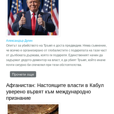
Александър Дугин
Опитът за убийството на Тръмп е доста предвидим. Няма съмнение,
че всичко е организирано от глобалистите с подкрепата на тази част
от дълбоката държава, която ги подкрепя. Единственият начин да
задържат дядото-дементор на власт, е да убият Тръмп, който иначе
почти сигурно би спечелил при тези обстоятелства.
Прочети още
about Александър Дугин: Това, което не убива
Тръмп...
Афганистан: Настоящите власти в Кабул
уверено вървят към международно
признание