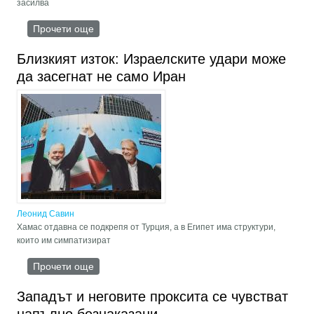
засилва
Прочети още
about Маховикът на вътрешните репресии на
Вашингтон
Близкият изток: Израелските удари може
да засегнат не само Иран
Леонид Савин
Хамас отдавна се подкрепя от Турция, а в Египет има структури,
които им симпатизират
Прочети още
about Близкият изток: Израелските удари може
да засегнат не само Иран
Западът и неговите проксита се чувстват