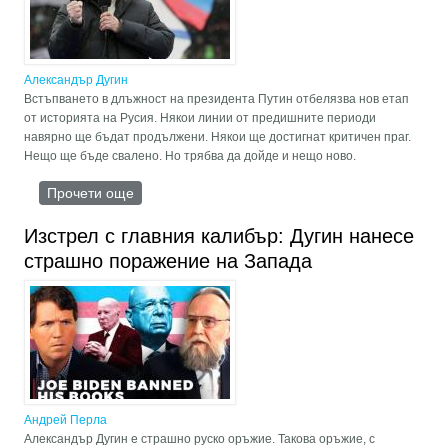
Александър Дугин
Встъпването в длъжност на президента Путин отбелязва нов етап
от историята на Русия. Някои линии от предишните периоди
навярно ще бъдат продължени. Някои ще достигнат критичен праг.
Нещо ще бъде свалено. Но трябва да дойде и нещо ново.
Прочети още
about Консервативният обрат
Изстрел с главния калибър: Дугин нанесе
страшно поражение на Запада
Андрей Перла
Александър Дугин е страшно руско оръжие. Такова оръжие, с