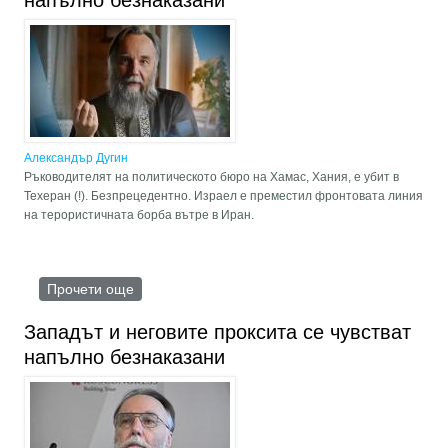
напълно безнаказани
Александър Дугин
Ръководителят на политическото бюро на Хамас, Хания, е убит в
Техеран (!). Безпрецедентно. Израел е преместил фронтовата линия
на терористичната борба вътре в Иран.
Прочети още
about Западът и неговите проксита се чувстват
напълно безнаказани
Западът и неговите проксита се чувстват
напълно безнаказани