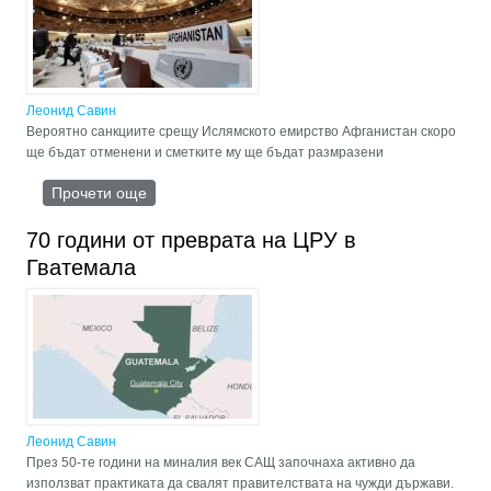
Леонид Савин
Вероятно санкциите срещу Ислямското емирство Афганистан скоро
ще бъдат отменени и сметките му ще бъдат размразени
Прочети още
about Афганистан: Настоящите власти в Кабул
уверено вървят към международно признание
70 години от преврата на ЦРУ в
Гватемала
Леонид Савин
През 50-те години на миналия век САЩ започнаха активно да
използват практиката да свалят правителствата на чужди държави.