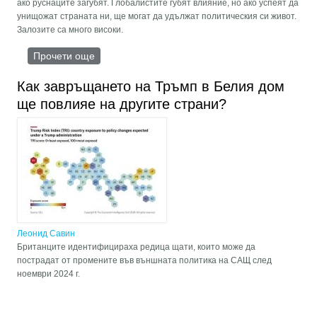
ако руснаците загубят. Глобалистите губят влияние, но ако успеят да
унищожат страната ни, ще могат да удължат политическия си живот.
Залозите са много високи.
Прочети още
about Западът хвърли всички сили за смазване
на Русия: Какво ще стане, ако руснаците
изгубят? Анализът на Дугин
Как завръщането на Тръмп в Белия дом
ще повлияе на другите страни?
Леонид Савин
Британците идентифицираха редица щати, които може да
пострадат от промените във външната политика на САЩ след
ноември 2024 г.