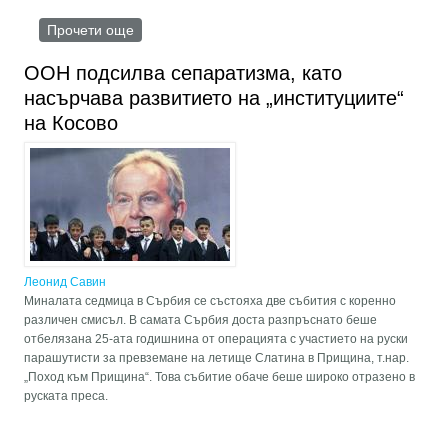
Прочети още
about 70 години от преврата на ЦРУ в
Гватемала
ООН подсилва сепаратизма, като
насърчава развитието на „институциите“
на Косово
Леонид Савин
Миналата седмица в Сърбия се състояха две събития с коренно
различен смисъл. В самата Сърбия доста разпръснато беше
отбелязана 25-ата годишнина от операцията с участието на руски
парашутисти за превземане на летище Слатина в Прищина, т.нар.
„Поход към Прищина“. Това събитие обаче беше широко отразено в
руската преса.